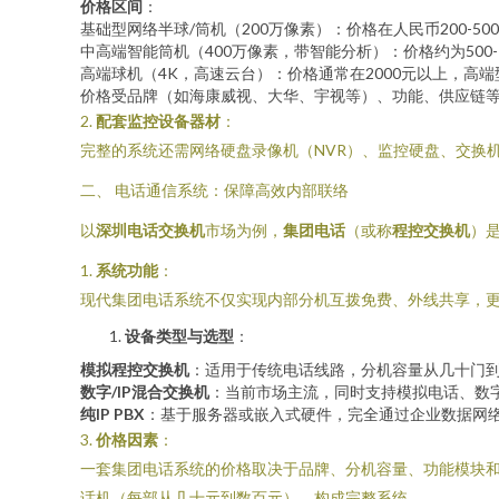
价格区间
：
基础型网络半球/筒机（200万像素）：价格在人民币200-50
中高端智能筒机（400万像素，带智能分析）：价格约为500-1
高端球机（4K，高速云台）：价格通常在2000元以上，高
价格受品牌（如海康威视、大华、宇视等）、功能、供应链
2.
配套监控设备器材
：
完整的系统还需网络硬盘录像机（NVR）、监控硬盘、交换机
二、 电话通信系统：保障高效内部联络
以
深圳电话交换机
市场为例，
集团电话
（或称
程控交换机
）
1.
系统功能
：
现代集团电话系统不仅实现内部分机互拨免费、外线共享，更
设备类型与选型
：
模拟程控交换机
：适用于传统电话线路，分机容量从几十门
数字/IP混合交换机
：当前市场主流，同时支持模拟电话、数
纯IP PBX
：基于服务器或嵌入式硬件，完全通过企业数据网
3.
价格因素
：
一套集团电话系统的价格取决于品牌、分机容量、功能模块和终
话机（每部从几十元到数百元），构成完整系统。